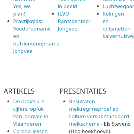
Yes, we
in beeld
Luchtwegaa
plan!
ILVO
Reinigen
Praktijkgids:
Rantsoentool
en
Voederopname
Jongvee
ontsmetten
en
kalverhuisve
nutriëntenopname
jongvee
ARTIKELS
PRESENTATIES
De praktijk in
Resultaten
cijfers: opfok
melkregimeproef ad
van jongvee in
libitum versus standaard
Vlaanderen
melkschema
- Els Stevens
Corona-lessen
(Hooibeekhoeve)