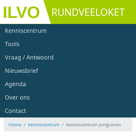
Overslaan en naar de inhoud gaan
RUNDVEELOKET
Main navigation
Kenniscentrum
Tools
Vraag / Antwoord
Nieuwsbrief
Agenda
Over ons
Contact
Home
Kenniscentrum
Kenniscentrum JongLeven