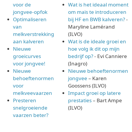
voor de
Wat is het ideaal moment
jongvee-opfok
om maïs te introduceren
Optimaliseren
bij HF en BWB kalveren?
-
van
Maryline Lamérand
melkverstrekking
(ILVO)
aan kalveren
Wat is de ideale groei en
Nieuwe
hoe volg ik dit op mijn
groeicurves
bedrijf op?
- Evi Canniere
voor jongvee!
(Inagro)
Nieuwe
Nieuwe behoeftenormen
behoeftenormen
jongvee
– Karen
voor
Goossens (ILVO)
melkveevaarzen
Impact groei op latere
Presteren
prestaties
– Bart Ampe
snelgroeiende
(ILVO)
vaarzen beter?