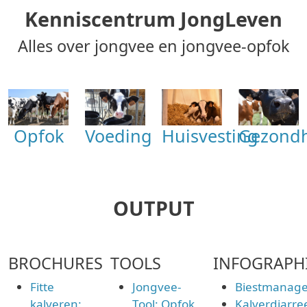
Kenniscentrum JongLeven
Alles over jongvee en jongvee-opfok
Huisvesting
Opfok
Gezond
Voeding
OUTPUT
BROCHURES
TOOLS
INFOGRAPH
Fitte
Jongvee-
Biestmanag
kalveren:
Tool: Opfok
Kalverdiarre