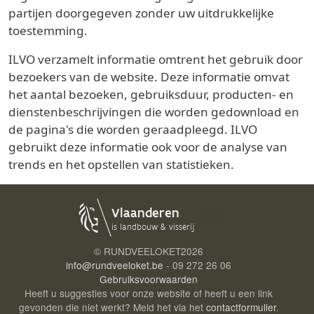
partijen doorgegeven zonder uw uitdrukkelijke
toestemming.
ILVO verzamelt informatie omtrent het gebruik door
bezoekers van de website. Deze informatie omvat
het aantal bezoeken, gebruiksduur, producten- en
dienstenbeschrijvingen die worden gedownload en
de pagina's die worden geraadpleegd. ILVO
gebruikt deze informatie ook voor de analyse van
trends en het opstellen van statistieken.
Login
© RUNDVEELOKET
2026
info@rundveeloket.be
- 09 272 26 06
Gebruiksvoorwaarden
Heeft u suggesties voor onze website of heeft u een link
gevonden die niet werkt? Meld het via het
contactformulier
.