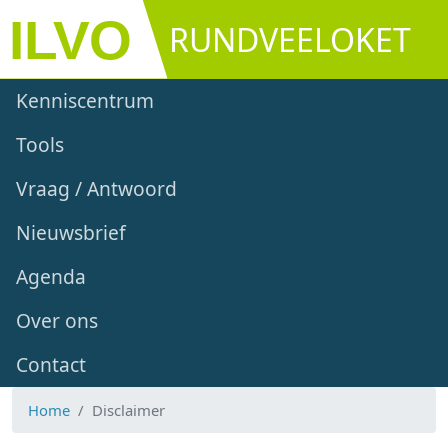
Overslaan en naar de inhoud gaan
RUNDVEELOKET
Main navigation
Kenniscentrum
Tools
Vraag / Antwoord
Nieuwsbrief
Agenda
Over ons
Contact
Home
Disclaimer