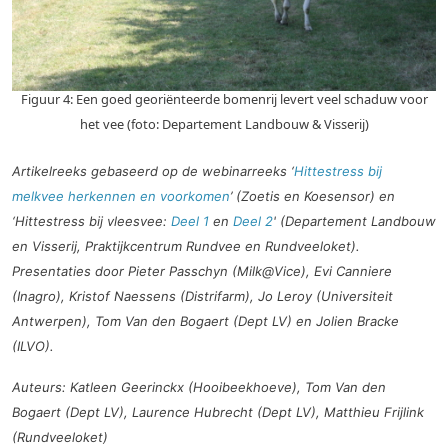
Figuur 4: Een goed georiënteerde bomenrij levert veel schaduw voor
het vee (foto: Departement Landbouw & Visserij)
Artikelreeks gebaseerd op de webinarreeks ‘
Hittestress bij
melkvee herkennen en voorkomen
’ (Zoetis en Koesensor) en
‘Hittestress bij vleesvee:
Deel 1
en
Deel 2
' (Departement Landbouw
en Visserij, Praktijkcentrum Rundvee en Rundveeloket).
Presentaties door Pieter Passchyn (Milk@Vice), Evi Canniere
(Inagro), Kristof Naessens (Distrifarm), Jo Leroy (Universiteit
Antwerpen), Tom Van den Bogaert (Dept LV) en Jolien Bracke
(ILVO).
Auteurs: Katleen Geerinckx (Hooibeekhoeve), Tom Van den
Bogaert (Dept LV), Laurence Hubrecht (Dept LV), Matthieu Frijlink
(Rundveeloket)