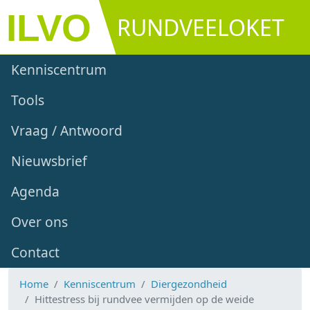
Overslaan en naar de inhoud gaan
RUNDVEELOKET
Main navigation
Kenniscentrum
Tools
Vraag / Antwoord
Nieuwsbrief
Agenda
Over ons
Contact
Home
Kenniscentrum
Diergezondheid
Hittestress bij rundvee vermijden op de weide