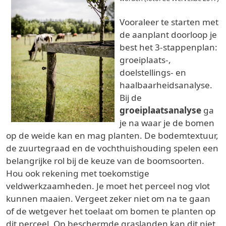
Vooraleer te starten met
de aanplant doorloop je
best het 3-stappenplan:
groeiplaats-,
doelstellings- en
haalbaarheidsanalyse.
Bij de
groeiplaatsanalyse
ga
je na waar je de bomen
op de weide kan en mag planten. De bodemtextuur,
de zuurtegraad en de vochthuishouding spelen een
belangrijke rol bij de keuze van de boomsoorten.
Hou ook rekening met toekomstige
veldwerkzaamheden. Je moet het perceel nog vlot
kunnen maaien. Vergeet zeker niet om na te gaan
of de wetgever het toelaat om bomen te planten op
dit perceel. Op beschermde graslanden kan dit niet