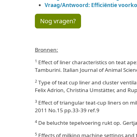
Vraag/Antwoord: Efficiëntie voorko
Nog vragen?
Bronnen:
1
Effect of liner characteristics on teat a
Tamburini. Italian Journal of Animal Scie
2
Type of teat cup liner and cluster ventil
Felix Adrion, Christina Umstätter, and Rup
3
Effect of triangular teat-cup liners on mi
2011 No.15 pp.33-39 ref.9
4
De beluchte tepelvoering rukt op. Gertj
5
Effects of milking machine settings and t