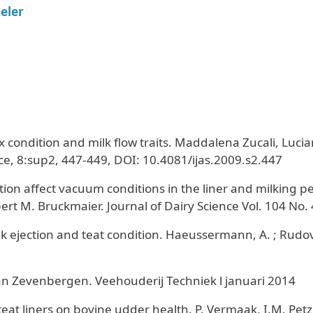
eler
pex condition and milk flow traits. Maddalena Zucali, Luc
nce, 8:sup2, 447-449, DOI: 10.4081/ijas.2009.s2.447
ation affect vacuum conditions in the liner and milking p
ert M. Bruckmaier. Journal of Dairy Science Vol. 104 No.
lk ejection and teat condition. Haeussermann, A. ; Rudovs
an Zevenbergen. Veehouderij Techniek l januari 2014
eat liners on bovine udder health. P. Vermaak, I.M. Petze