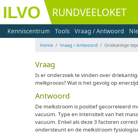
Overslaan en naar de inhoud gaan
RUNDVEELOKET
Main navigation
Kenniscentrum
Tools
Vraag / Antwoord
Ni
Home
Vraag / Antwoord
Driekantige tep
Vraag
Is er onderzoek te vinden over driekanti
melkproces? Wat is het gevolg op enerzi
Antwoord
De melkstroom is positief gecorreleerd 
vacuüm. Type en intensiteit van het mas
vacuüm. Enkel als deze 3 factoren corre
ondersteunt en de melkstroom fysiologisc