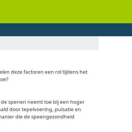
len deze factoren een rol tijdens het
koe?
n de spenen neemt toe bij een hoger
ld door tepelvoering, pulsatie en
n manier die de speengezondheid