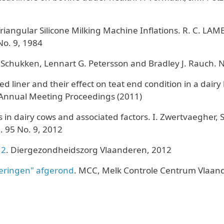
Triangular Silicone Milking Machine Inflations. R. C. LA
No. 9, 1984
chukken, Lennart G. Petersson and Bradley J. Rauch. 
 liner and their effect on teat end condition in a dairy h
C Annual Meeting Proceedings (2011)
n dairy cows and associated factors. I. Zwertvaegher, S
l. 95 No. 9, 2012
12
. Diergezondheidszorg Vlaanderen, 2012
oeringen" afgerond
. MCC, Melk Controle Centrum Vlaan