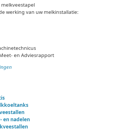
w melkveestapel
de werking van uw melkinstallatie:
chinetechnicus
 Meet- en Adviesrapport
ringen
is
lkkoeltanks
veestallen
r- en nadelen
kveestallen