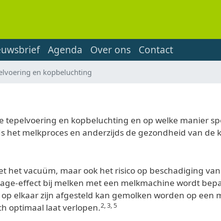
euwsbrief
Agenda
Over ons
Contact
elvoering en kopbeluchting
ge tepelvoering en kopbeluchting en op welke manier spe
jds het melkproces en anderzijds de gezondheid van de 
met het vacuüm, maar ook het risico op beschadiging va
sage-effect bij melken met een melkmachine wordt bepaa
ct op elkaar zijn afgesteld kan gemolken worden op ee
2, 3, 5
h optimaal laat verlopen.