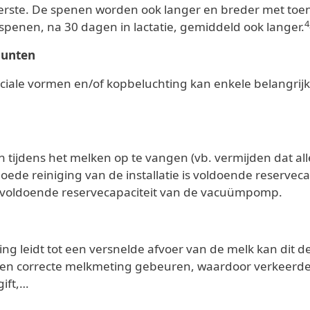
rste. De spenen worden ook langer en breder met toene
4
jn spenen, na 30 dagen in lactatie, gemiddeld ook langer.
punten
ciale vormen en/of kopbeluchting kan enkele belangrijk
n tijdens het melken op te vangen (vb. vermijden dat all
ede reiniging van de installatie is voldoende reservecapac
onvoldoende reservecapaciteit van de vacuümpomp.
ing leidt tot een versnelde afvoer van de melk kan dit 
en correcte melkmeting gebeuren, waardoor verkeerde c
gift,…