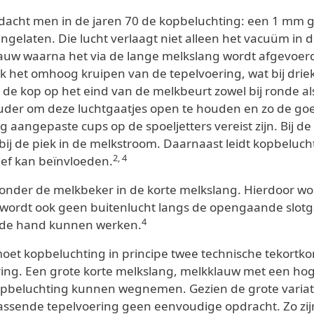
dacht men in de jaren 70 de kopbeluchting: een 1 mm g
ingelaten. Die lucht verlaagt niet alleen het vacuüm in
uw waarna het via de lange melkslang wordt afgevoerd. 
 het omhoog kruipen van de tepelvoering, wat bij drie
de kop op het eind van de melkbeurt zowel bij ronde als
uder om deze luchtgaatjes open te houden en zo de go
g aangepaste cups op de spoeljetters vereist zijn. Bij d
ij de piek in de melkstroom. Daarnaast leidt kopbeluch
2, 4
ief kan beïnvloeden.
et onder de melkbeker in de korte melkslang. Hierdoor w
wordt ook geen buitenlucht langs de opengaande slotg
4
 de hand kunnen werken.
et kopbeluchting in principe twee technische tekortk
ing. Een grote korte melkslang, melkklauw met een hog
pbeluchting kunnen wegnemen. Gezien de grote variati
passende tepelvoering geen eenvoudige opdracht. Zo zi