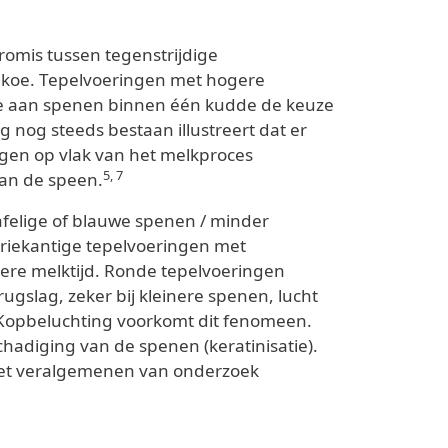
romis tussen tegenstrijdige
e koe. Tepelvoeringen met hogere
atie aan spenen binnen één kudde de keuze
 nog steeds bestaan illustreert dat er
ngen op vlak van het melkproces
5, 7
van de speen.
afelige of blauwe spenen / minder
driekantige tepelvoeringen met
tere melktijd. Ronde tepelvoeringen
rugslag, zeker bij kleinere spenen, lucht
. Kopbeluchting voorkomt dit fenomeen.
hadiging van de spenen (keratinisatie).
 het veralgemenen van onderzoek