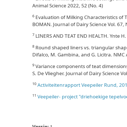
Animal Science 2022, 52 (No. 4)
6
Evaluation of Milking Characteristics of 
BOMAN. Journal of Dairy Science Vol. 67, 
7
LINERS AND TEAT END HEALTH. Ynte H. S
8
Round shaped liners vs. triangular shaped
Difalco, M. Gambina, and G. Licitra. NM
9
Variance components of teat dimensions i
S. De Vliegher. Journal of Dairy Science Vo
10
Activiteitenrapport Veepeiler Rund, 20
11
Veepeiler- project "driehoekige tepelv
Versie:
1