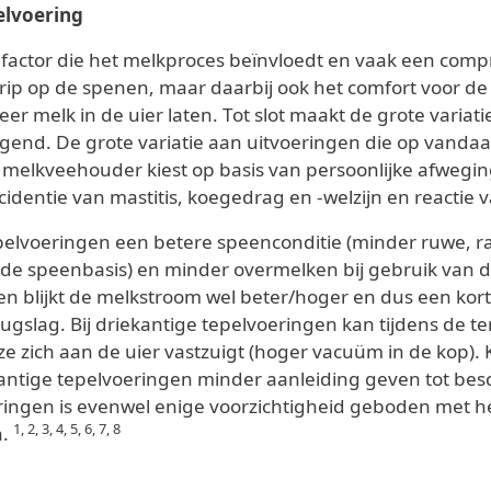
elvoering
e factor die het melkproces beïnvloedt en vaak een comp
grip op de spenen, maar daarbij ook het comfort voor d
r melk in de uier laten. Tot slot maakt de grote vari
gend. De grote variatie aan uitvoeringen die op vandaag
e melkveehouder kiest op basis van persoonlijke afwegi
identie van mastitis, koegedrag en -welzijn en reactie 
epelvoeringen een betere speenconditie (minder ruwe, r
 de speenbasis) en minder overmelken bij gebruik van 
en blijkt de melkstroom wel beter/hoger en dus een kor
ugslag. Bij driekantige tepelvoeringen kan tijdens de te
e zich aan de uier vastzuigt (hoger vacuüm in de kop)
antige tepelvoeringen minder aanleiding geven tot besc
oeringen is evenwel enige voorzichtigheid geboden met
1, 2, 3, 4, 5, 6, 7, 8
n.