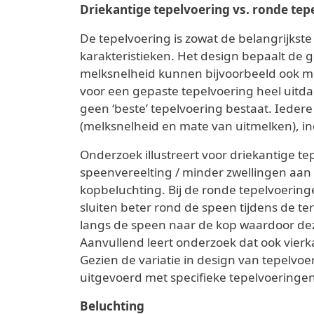
Driekantige tepelvoering vs. ronde tep
De tepelvoering is zowat de belangrijkst
karakteristieken. Het design bepaalt de 
melksnelheid kunnen bijvoorbeeld ook mee
voor een gepaste tepelvoering heel uitda
geen ‘beste’ tepelvoering bestaat. Ieder
(melksnelheid en mate van uitmelken), inc
Onderzoek illustreert voor driekantige t
speenvereelting / minder zwellingen aan
kopbeluchting. Bij de ronde tepelvoering
sluiten beter rond de speen tijdens de ter
langs de speen naar de kop waardoor dez
Aanvullend leert onderzoek dat ook vierk
Gezien de variatie in design van tepelv
uitgevoerd met specifieke tepelvoeringe
Beluchting