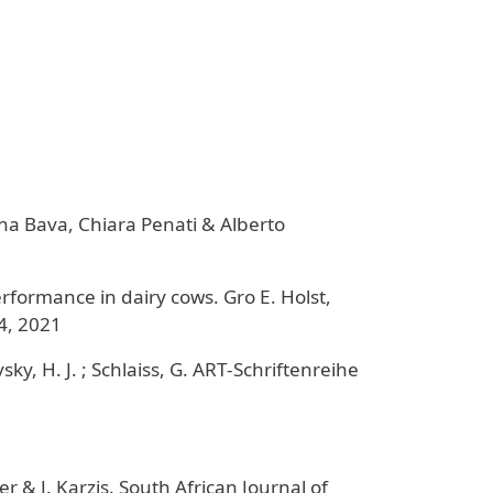
iana Bava, Chiara Penati & Alberto
erformance in dairy cows. Gro E. Holst,
 4, 2021
ky, H. J. ; Schlaiss, G. ART-Schriftenreihe
r & J. Karzis. South African Journal of