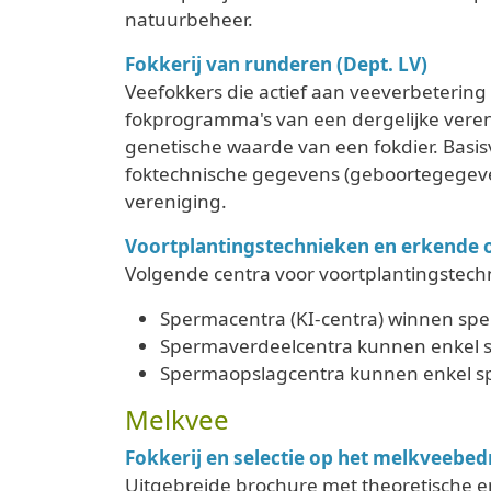
natuurbeheer.
Fokkerij van runderen (Dept. LV)
Veefokkers die actief aan veeverbetering
fokprogramma's van een dergelijke veren
genetische waarde van een fokdier. Basi
foktechnische gegevens (geboortegegev
vereniging.
Voortplantingstechnieken en erkende o
Volgende centra voor voortplantingstec
Spermacentra (KI-centra) winnen s
Spermaverdeelcentra kunnen enkel 
Spermaopslagcentra kunnen enkel s
Melkvee
Fokkerij en selectie op het melkveebedri
Uitgebreide brochure met theoretische en