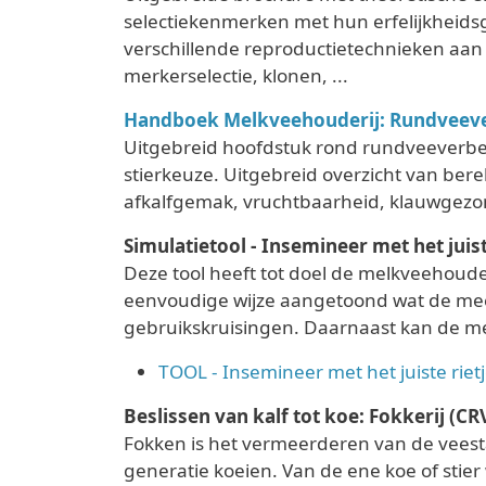
selectiekenmerken met hun erfelijkheidsg
verschillende reproductietechnieken aan 
merkerselectie, klonen, ...
Handboek Melkveehouderij: Rundveever
Uitgebreid hoofdstuk rond rundveeverbet
stierkeuze. Uitgebreid overzicht van ber
afkalfgemak, vruchtbaarheid, klauwgezon
Simulatietool - Insemineer met het juist
Deze tool heeft tot doel de melkveehoude
eenvoudige wijze aangetoond wat de mee
gebruikskruisingen. Daarnaast kan de melk
TOOL - Insemineer met het juiste rietj
Beslissen van kalf tot koe: Fokkerij (CR
Fokken is het vermeerderen van de veesta
generatie koeien. Van de ene koe of stier