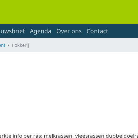
euwsbrief
Agenda
Over ons
Contact
ent
Fokkerij
erkte info per ras: melkrassen, vleesrassen dubbeldoel