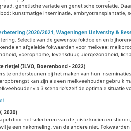
raad, genetische variatie en genetische correlatie. Da
bod: kunstmatige inseminatie, embryotransplantatie, s
betering (2020/2021, Wageningen University & Res
ering. Selectie van de gewenste fokdoelen en bijhorend
ekende en afgeleide fokwaarden voor melkvee: melkproduc
dheid, voeropname, levensduur, uiergezondheid, licha
e rietje! (ILVO, Boerenbond - 2022)
rs te ondersteunen bij het maken van hun inseminatiest
ropbrengst kan zijn als een melkveehouder gebruik m
veehouder via 3 scenario's zelf de optimale situatie voo
e!
V, 2020)
pel door het selecteren van de juiste koeien en stieren
 wil je een nakomeling, van de andere niet. Fokwaarden 