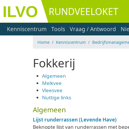
Overslaan en naar de inhoud gaan
RUNDVEELOKET
Main navigation
Kenniscentrum
Tools
Vraag / Antwoord
Ni
Home
Kenniscentrum
Bedrijfsmanagem
Fokkerij
Algemeen
Melkvee
Vleesvee
Nuttige links
Algemeen
Lijst runderrassen (Levende Have)
Beknopte lijst van runderrassen met bep