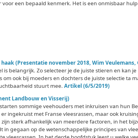
er voor een bepaald kenmerk. Het is een onmisbaar hulp
e haak (Presentatie november 2018, Wim Veulemans, 
is belangrijk. Zo selecteer je de juiste stieren en kan j
om ook bij moeders en dochters de juiste selectie ta ma
vruchtbaarheid stuurt mee.
Artikel (6/5/2019)
ment Landbouw en Visserij)
starten sommige veehouders met inkruisen van hun Be
 er ingekruist met Franse vleesrassen, maar ook kruisin
zijn sterk afhankelijk van meerdere factoren, in het bi
t in gegaan op de wetenschappelijke principes van vle
e vleesrassen. In het derde hoofdstuk leest u welke vee