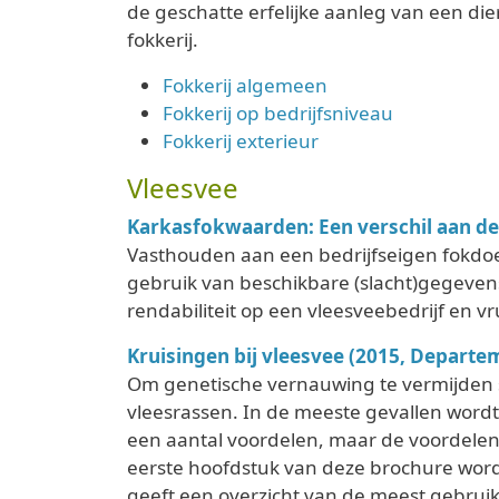
de geschatte erfelijke aanleg van een di
fokkerij.
Fokkerij algemeen
Fokkerij op bedrijfsniveau
Fokkerij exterieur
Vleesvee
Karkasfokwaarden: Een verschil aan d
Vasthouden aan een bedrijfseigen fokdoel 
gebruik van beschikbare (slacht)gegevens 
rendabiliteit op een vleesveebedrijf en 
Kruisingen bij vleesvee (2015, Departe
Om genetische vernauwing te vermijden 
vleesrassen. In de meeste gevallen wordt
een aantal voordelen, maar de voordelen 
eerste hoofdstuk van deze brochure word
geeft een overzicht van de meest gebruikt