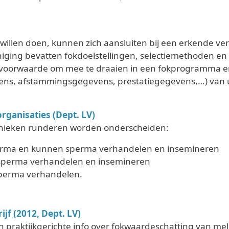
 willen doen, kunnen zich aansluiten bij een erkende v
iging bevatten fokdoelstellingen, selectiemethoden e
svoorwaarde om mee te draaien in een fokprogramma en 
ens, afstammingsgegevens, prestatiegegevens,…) van
rganisaties (Dept. LV)
hnieken runderen worden onderscheiden:
perma en kunnen sperma verhandelen en insemineren
sperma verhandelen en insemineren
perma verhandelen.
jf (2012, Dept. LV)
 praktijkgerichte info over fokwaardeschatting van mel