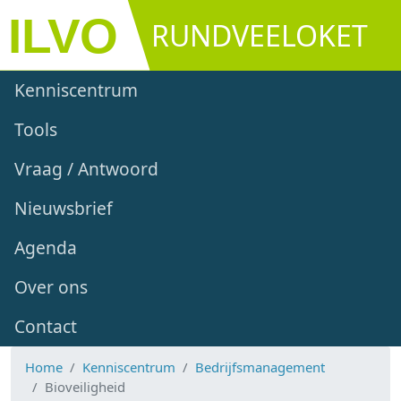
Overslaan en naar de inhoud gaan
RUNDVEELOKET
Main navigation
Kenniscentrum
Tools
Vraag / Antwoord
Nieuwsbrief
Agenda
Over ons
Contact
Home
Kenniscentrum
Bedrijfsmanagement
Bioveiligheid