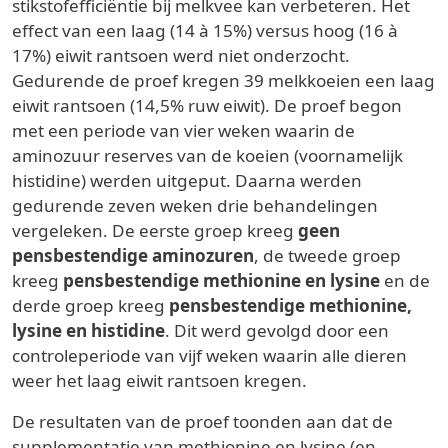
stikstofefficiëntie bij melkvee kan verbeteren. Het
effect van een laag (14 à 15%) versus hoog (16 à
17%) eiwit rantsoen werd niet onderzocht.
Gedurende de proef kregen 39 melkkoeien een laag
eiwit rantsoen (14,5% ruw eiwit). De proef begon
met een periode van vier weken waarin de
aminozuur reserves van de koeien (voornamelijk
histidine) werden uitgeput. Daarna werden
gedurende zeven weken drie behandelingen
vergeleken. De eerste groep kreeg
geen
pensbestendige aminozuren
, de tweede groep
kreeg
pensbestendige methionine en lysine
en de
derde groep kreeg
pensbestendige methionine,
lysine en histidine
. Dit werd gevolgd door een
controleperiode van vijf weken waarin alle dieren
weer het laag eiwit rantsoen kregen.
De resultaten van de proef toonden aan dat de
supplementatie van methionine en lysine (en