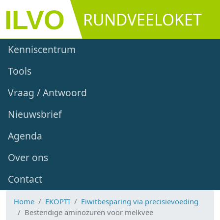
Overslaan en naar de inhoud gaan
RUNDVEELOKET
Main navigation
Kenniscentrum
Tools
Vraag / Antwoord
Nieuwsbrief
Agenda
Over ons
Contact
Home
EKOPTI
Eiwitbesparing via precisievoeding
Bestendige aminozuren voor melkvee