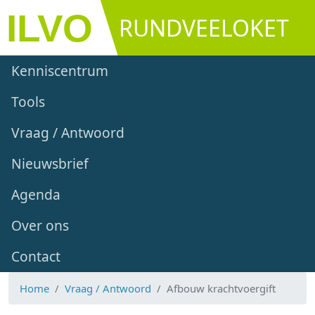
Overslaan en naar de inhoud gaan
RUNDVEELOKET
Main navigation
Kenniscentrum
Tools
Vraag / Antwoord
Nieuwsbrief
Agenda
Over ons
Contact
Home
Vraag / Antwoord
Afbouw krachtvoergift