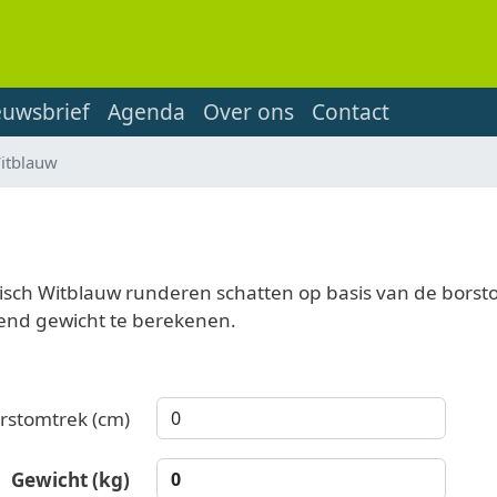
euwsbrief
Agenda
Over ons
Contact
Witblauw
lgisch Witblauw runderen schatten op basis van de bors
rend gewicht te berekenen.
rstomtrek (cm)
Gewicht (kg)
0