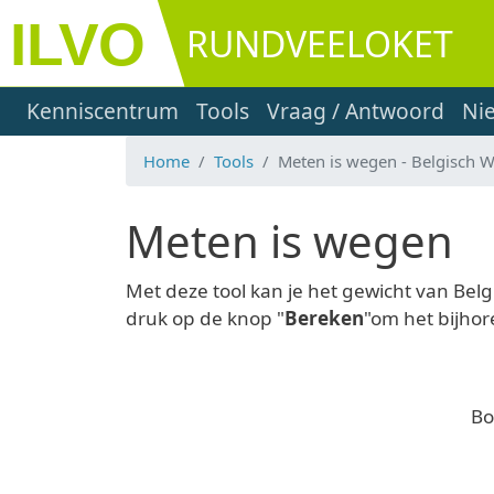
Overslaan en naar de inhoud gaan
RUNDVEELOKET
Main navigation
Kenniscentrum
Tools
Vraag / Antwoord
Ni
Home
Tools
Meten is wegen - Belgisch 
Meten is wegen
Met deze tool kan je het gewicht van Be
druk op de knop "
Bereken
"om het bijho
Bo