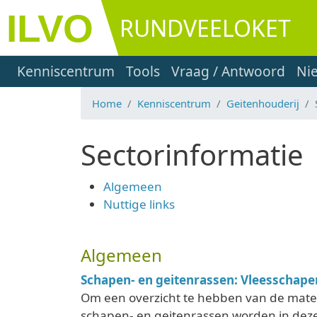
Overslaan en naar de inhoud gaan
RUNDVEELOKET
Main navigation
Kenniscentrum
Tools
Vraag / Antwoord
Ni
Home
Kenniscentrum
Geitenhouderij
Sectorinformatie
Algemeen
Nuttige links
Algemeen
Schapen- en geitenrassen: Vleesschapen
Om een overzicht te hebben van de maten
schapen- en geitenrassen worden in deze