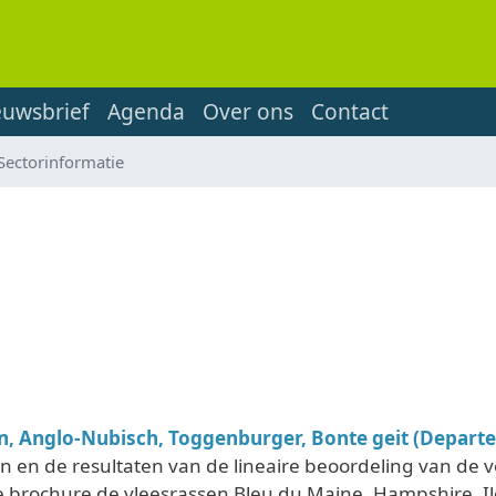
euwsbrief
Agenda
Over ons
Contact
Sectorinformatie
, Anglo-Nubisch, Toggenburger, Bonte geit (Departe
 en de resultaten van de lineaire beoordeling van de
 brochure de vleesrassen Bleu du Maine, Hampshire, Ile