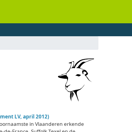
ment LV, april 2012)
 voornaamste in Vlaanderen erkende
-de-France, Suffolk,Texel en de