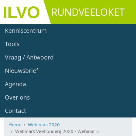
Overslaan en naar de inhoud gaan
RUNDVEELOKET
Main navigation
Kenniscentrum
Tools
Vraag / Antwoord
Nieuwsbrief
Agenda
Over ons
Contact
Home
Webinars 2020
Webinars Veehouderij 2020 - Webinar 5