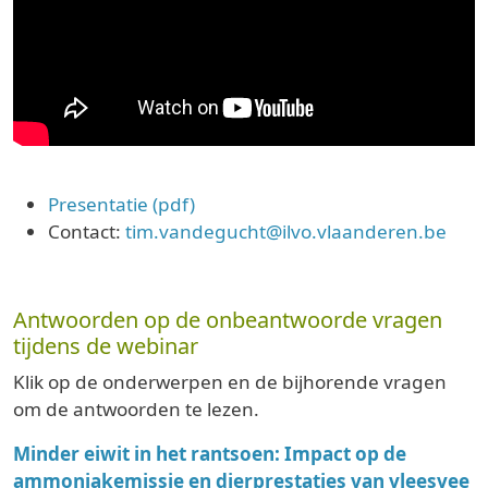
Presentatie (pdf)
Contact:
tim.vandegucht@ilvo.vlaanderen.be
Antwoorden op de onbeantwoorde vragen
tijdens de webinar
Klik op de onderwerpen en de bijhorende vragen
om de antwoorden te lezen.
Minder eiwit in het rantsoen: Impact op de
ammoniakemissie en dierprestaties van vleesvee