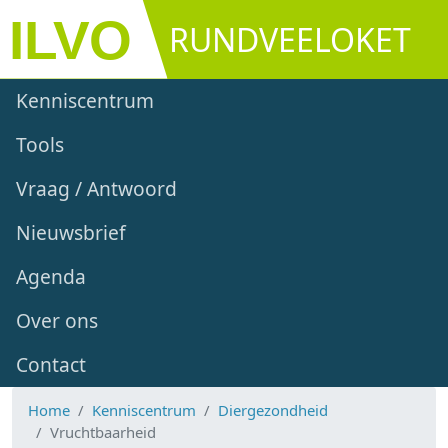
Overslaan en naar de inhoud gaan
RUNDVEELOKET
Main navigation
Kenniscentrum
Tools
Vraag / Antwoord
Nieuwsbrief
Agenda
Over ons
Contact
Home
Kenniscentrum
Diergezondheid
Vruchtbaarheid