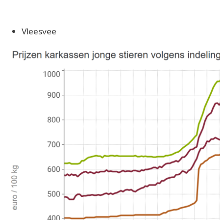
Vleesvee
Image