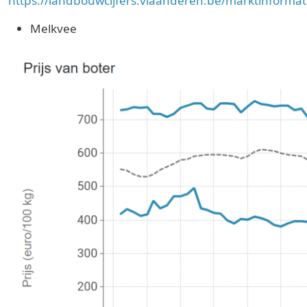
https://landbouwcijfers.vlaanderen.be/marktinformat
Melkvee
Image