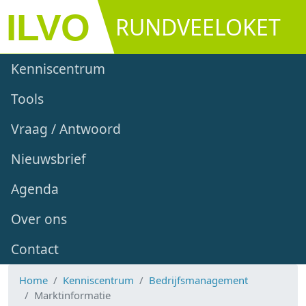
Overslaan en naar de inhoud gaan
RUNDVEELOKET
Main navigation
Kenniscentrum
Tools
Vraag / Antwoord
Nieuwsbrief
Agenda
Over ons
Contact
Home
Kenniscentrum
Bedrijfsmanagement
Marktinformatie